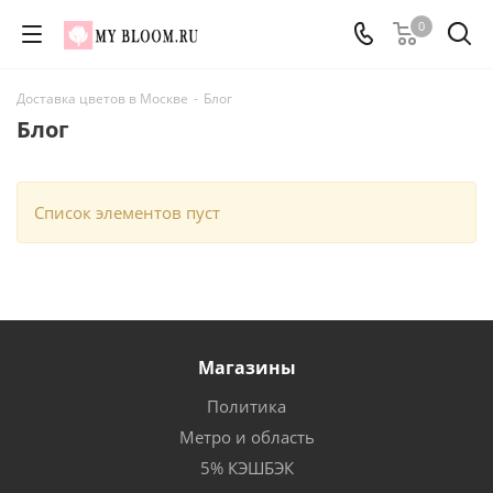
0
Доставка цветов в Москве
-
Блог
Блог
Список элементов пуст
Магазины
Политика
Метро и область
5% КЭШБЭК