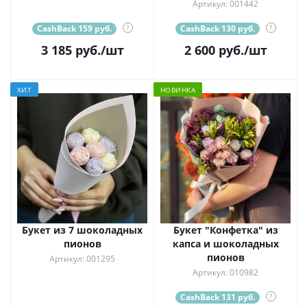
Артикул: 001442
CashBack 159 руб.
?
CashBack 130 руб.
?
3 185
руб.
/шт
2 600
руб.
/шт
ХИТ
НОВИНКА
Букет из 7 шоколадных
Букет "Конфетка" из
пионов
капса и шоколадных
пионов
Артикул: 001295
Артикул: 010982
CashBack 131 руб.
?