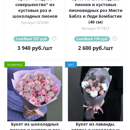
совершенство" из
пионов и кустовых
кустовых роз и
пионовидных роз Мисти
шоколадных пионов
Баблз и Леди Бомбастик
(40 см)
Артикул: 023346
Артикул: 011827
CashBack 197 руб.
?
CashBack 130 руб.
?
3 940
руб.
/шт
2 600
руб.
/шт
НОВИНКА
ХИТ
Букет из шоколадных
Букет из лаванды,
пионов и кустовых роз
хлопка и шоколадных