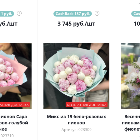
1 руб.
?
CashBack 187 руб.
?
Cas
уб.
/шт
3 745
руб.
/шт
10
АТНАЯ ДОСТАВКА
БЕСПЛАТНАЯ ДОСТАВКА
пионов Сара
Микс из 19 бело-розовых
Весенн
ово-голубой
пионов
пионам
нке
фиоле
Артикул: 023309
 023310