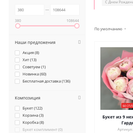
С Днем Рожден
380
108644
По умолчанию
Наши предложения
Акция (
8
)
Хит (
13
)
Советуем (
1
)
Новинка (
60
)
Бесплатная доставка (
136
)
Композиция
БЕСПЛ
Букет (
122
)
Корзина (
3
)
Букет из 9 н
Коробка (
8
)
Гард
Букет комплимент (
0
)
Артикул: