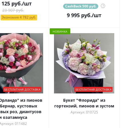
 125
руб.
/шт
CashBack 500 руб.
?
23 907 руб.
9 995
руб.
/шт
Экономия 4 782 руб.
НОВИНКА
БЕСПЛАТНАЯ ДОСТАВКА
БЕСПЛАТНАЯ ДОСТАВКА
"Орландо" из пионов
Букет "Флорида" из
 Бернар, кустовых
гортензий, пионов и эустом
вых роз, диантусов
Артикул: 010725
и озатамнуса
Артикул: 011482