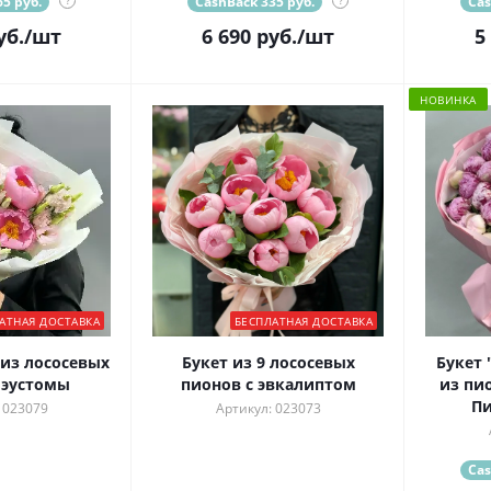
5 руб.
?
CashBack 335 руб.
?
Cas
уб.
/шт
6 690
руб.
/шт
5
НОВИНКА
АТНАЯ ДОСТАВКА
БЕСПЛАТНАЯ ДОСТАВКА
из лососевых
Букет из 9 лососевых
Букет 
 эустомы
пионов с эвкалиптом
из пи
Пи
 023079
Артикул: 023073
Cas