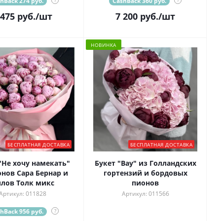
hBack 274 руб.
?
CashBack 360 руб.
?
 475
руб.
/шт
7 200
руб.
/шт
НОВИНКА
БЕСПЛАТНАЯ ДОСТАВКА
БЕСПЛАТНАЯ ДОСТАВКА
"Не хочу намекать"
Букет "Вау" из Голландских
онов Сара Бернар и
гортензий и бордовых
лов Толк микс
пионов
Артикул: 011828
Артикул: 011566
hBack 956 руб.
?