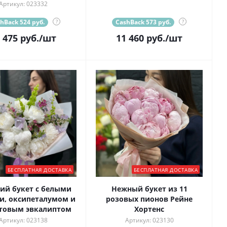
Артикул: 023332
hBack 524 руб.
?
CashBack 573 руб.
?
 475
руб.
/шт
11 460
руб.
/шт
БЕСПЛАТНАЯ ДОСТАВКА
БЕСПЛАТНАЯ ДОСТАВКА
ий букет с белыми
Нежный букет из 11
и, оксипеталумом и
розовых пионов Рейне
товым эвкалиптом
Хортенс
Артикул: 023138
Артикул: 023130