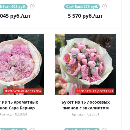
hBack 402 руб.
?
CashBack 279 руб.
?
 045
руб.
/шт
5 570
руб.
/шт
БЕСПЛАТНАЯ ДОСТАВКА
БЕСПЛАТНАЯ ДОСТАВКА
т из 15 ароматных
Букет из 15 лососевых
нов Сара Бернар
пионов с эвкалиптом
Артикул: 023084
Артикул: 023081