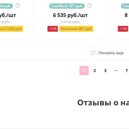
8 руб.
?
CashBack 327 руб.
?
Cas
уб.
/шт
6 535
руб.
/шт
8
 руб.
7 516 руб.
ия 2 292 руб.
-15%
Экономия 981 руб.
-15%
Показать еще
1
2
3
7
Отзывы о н