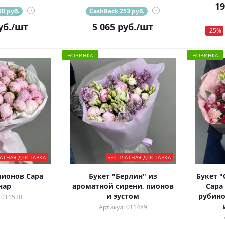
19
0 руб.
?
CashBack 253 руб.
?
уб.
/шт
5 065
руб.
/шт
-25%
НОВИНКА
НОВИНКА
АТНАЯ ДОСТАВКА
БЕСПЛАТНАЯ ДОСТАВКА
пионов Сара
Букет "Берлин" из
Букет 
нар
ароматной сирени, пионов
Сара
и эустом
рубино
 011520
Артикул: 011489