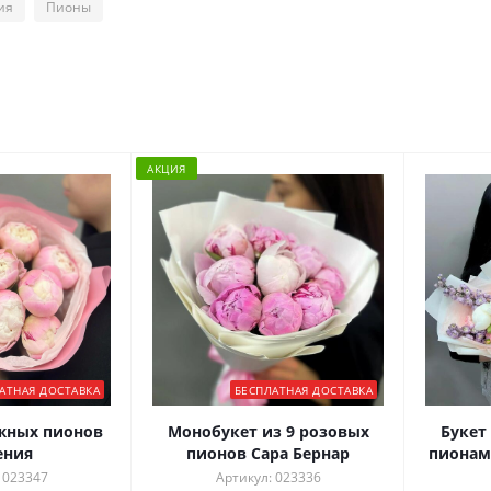
ия
Пионы
АКЦИЯ
АТНАЯ ДОСТАВКА
БЕСПЛАТНАЯ ДОСТАВКА
ежных пионов
Монобукет из 9 розовых
Букет 
ения
пионов Сара Бернар
пионам
 023347
Артикул: 023336