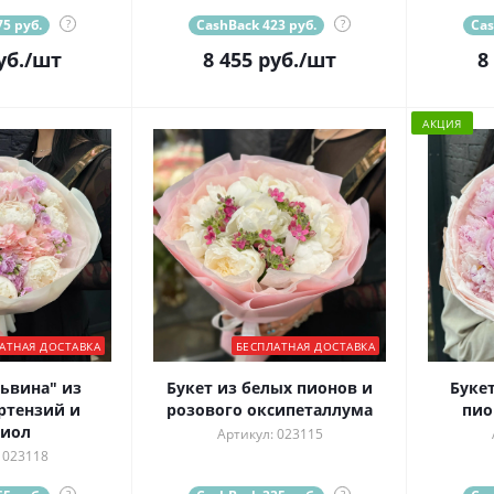
5 руб.
?
CashBack 423 руб.
?
Cas
уб.
/шт
8 455
руб.
/шт
8
АКЦИЯ
АТНАЯ ДОСТАВКА
БЕСПЛАТНАЯ ДОСТАВКА
ьвина" из
Букет из белых пионов и
Буке
ртензий и
розового оксипеталлума
пио
тиол
Артикул: 023115
 023118