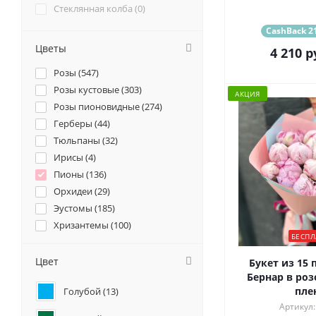
Стеклянная колба (
0
)
CashBack 21
Цветы
4 210
р
Розы (
547
)
Розы кустовые (
303
)
АКЦИЯ
Розы пионовидные (
274
)
Герберы (
44
)
Тюльпаны (
32
)
Ирисы (
4
)
Пионы (
136
)
Орхидеи (
29
)
Эустомы (
185
)
Хризантемы (
100
)
БЕСПЛ
Ромашки (
10
)
Ранункулюсы (
58
)
Цвет
Букет из 15 
Альстромерии (
51
)
Бернар в роз
пле
Голубой (
13
)
Гортензии (
122
)
Артикул:
Лилии (
26
)