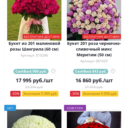
БЕСПЛАТНАЯ ДОСТАВКА
БЕСПЛАТНАЯ ДОСТАВКА
Букет из 201 малиновой
Букет 201 роза чернично-
розы Шангрила (60 см)
сливочный микс
Меритим (50 см)
Артикул: 010246
Артикул: 001420
CashBack 900 руб.
?
CashBack 843 руб.
?
17 995
руб.
/шт
16 860
руб.
/шт
23 394 руб.
21 918 руб.
-30%
Экономия 5 399 руб.
-30%
Экономия 5 058 руб.
ХИТ
СОВЕТУЕМ