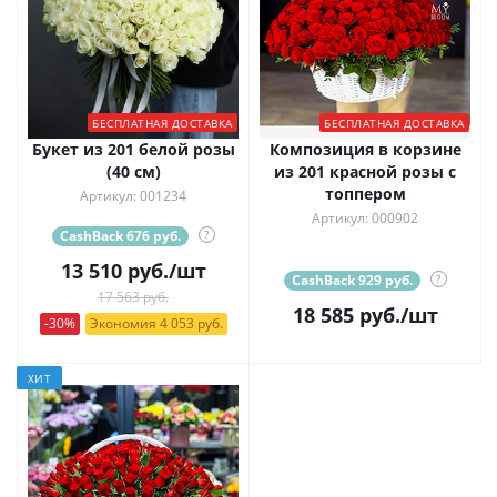
БЕСПЛАТНАЯ ДОСТАВКА
БЕСПЛАТНАЯ ДОСТАВКА
Букет из 201 белой розы
Композиция в корзине
(40 см)
из 201 красной розы с
топпером
Артикул: 001234
Артикул: 000902
CashBack 676 руб.
?
13 510
руб.
/шт
CashBack 929 руб.
?
17 563 руб.
18 585
руб.
/шт
-30%
Экономия 4 053 руб.
ХИТ