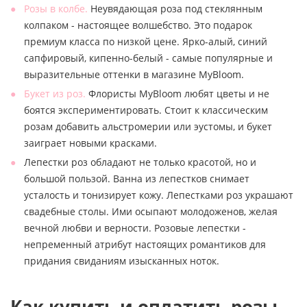
Розы в колбе.
Неувядающая роза под стеклянным
колпаком - настоящее волшебство. Это подарок
премиум класса по низкой цене. Ярко-алый, синий
сапфировый, кипенно-белый - самые популярные и
выразительные оттенки в магазине MyBloom.
Букет из роз.
Флористы MyBloom любят цветы и не
боятся экспериментировать. Стоит к классическим
розам добавить альстромерии или эустомы, и букет
заиграет новыми красками.
Лепестки роз обладают не только красотой, но и
большой пользой. Ванна из лепестков снимает
усталость и тонизирует кожу. Лепестками роз украшают
свадебные столы. Ими осыпают молодоженов, желая
вечной любви и верности. Розовые лепестки -
непременный атрибут настоящих романтиков для
придания свиданиям изысканных ноток.
Как купить и оплатить розы