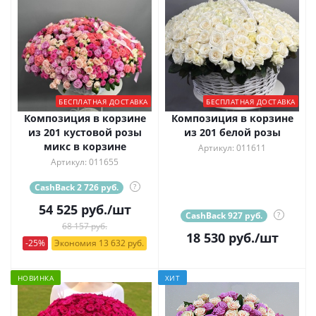
БЕСПЛАТНАЯ ДОСТАВКА
БЕСПЛАТНАЯ ДОСТАВКА
Композиция в корзине
Композиция в корзине
из 201 кустовой розы
из 201 белой розы
микс в корзине
Артикул: 011611
Артикул: 011655
CashBack 2 726 руб.
?
54 525
руб.
/шт
CashBack 927 руб.
?
68 157 руб.
18 530
руб.
/шт
-25%
Экономия 13 632 руб.
НОВИНКА
ХИТ