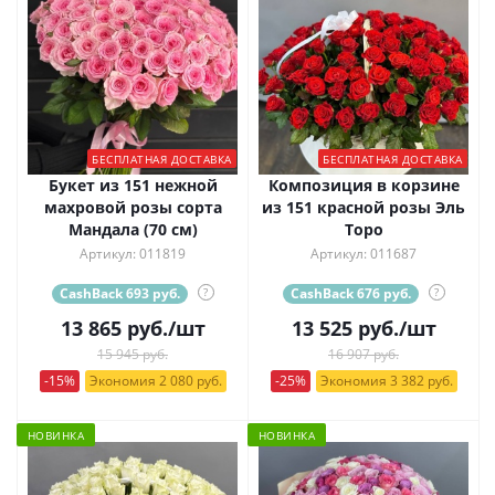
БЕСПЛАТНАЯ ДОСТАВКА
БЕСПЛАТНАЯ ДОСТАВКА
Букет из 151 нежной
Композиция в корзине
махровой розы сорта
из 151 красной розы Эль
Мандала (70 см)
Торо
Артикул: 011819
Артикул: 011687
CashBack 693 руб.
?
CashBack 676 руб.
?
13 865
руб.
/шт
13 525
руб.
/шт
15 945 руб.
16 907 руб.
-15%
Экономия 2 080 руб.
-25%
Экономия 3 382 руб.
НОВИНКА
НОВИНКА