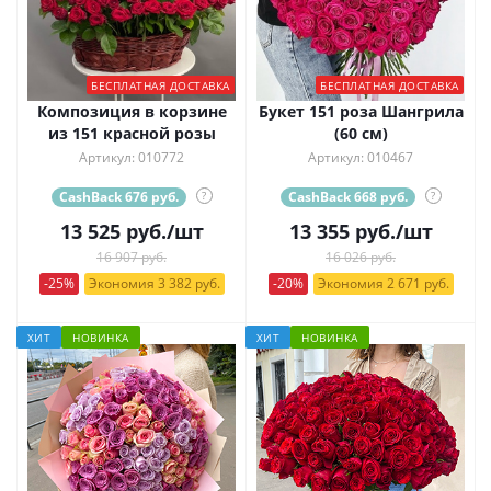
БЕСПЛАТНАЯ ДОСТАВКА
БЕСПЛАТНАЯ ДОСТАВКА
Композиция в корзине
Букет 151 роза Шангрила
из 151 красной розы
(60 см)
Артикул: 010772
Артикул: 010467
CashBack 676 руб.
?
CashBack 668 руб.
?
13 525
руб.
/шт
13 355
руб.
/шт
16 907 руб.
16 026 руб.
-25%
Экономия 3 382 руб.
-20%
Экономия 2 671 руб.
ХИТ
НОВИНКА
ХИТ
НОВИНКА