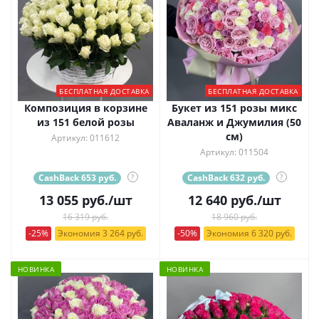
БЕСПЛАТНАЯ ДОСТАВКА
БЕСПЛАТНАЯ ДОСТАВКА
Композиция в корзине
Букет из 151 розы микс
из 151 белой розы
Аваланж и Джумилия (50
см)
Артикул: 011612
Артикул: 011504
CashBack 653 руб.
?
CashBack 632 руб.
?
13 055
руб.
/шт
12 640
руб.
/шт
16 319 руб.
18 960 руб.
-25%
Экономия 3 264 руб.
-50%
Экономия 6 320 руб.
НОВИНКА
НОВИНКА