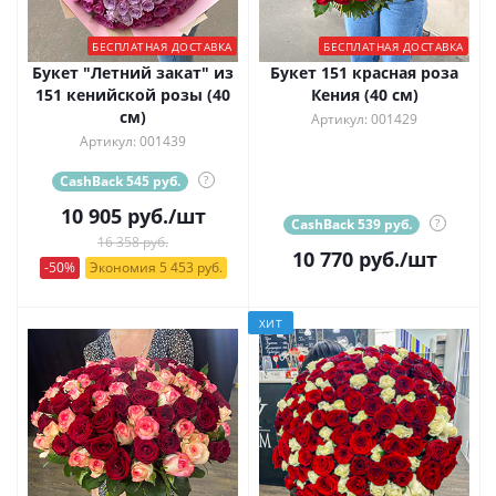
БЕСПЛАТНАЯ ДОСТАВКА
БЕСПЛАТНАЯ ДОСТАВКА
Букет "Летний закат" из
Букет 151 красная роза
151 кенийской розы (40
Кения (40 см)
см)
Артикул: 001429
Артикул: 001439
CashBack 545 руб.
?
10 905
руб.
/шт
CashBack 539 руб.
?
16 358 руб.
10 770
руб.
/шт
-50%
Экономия 5 453 руб.
ХИТ