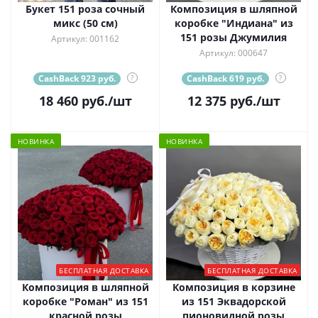
Букет 151 роза сочный
Композиция в шляпной
микс (50 см)
коробке "Индиана" из
151 розы Джумилия
Артикул: 001162
Артикул: 000647
CashBack 923 руб.
?
CashBack 619 руб.
?
18 460
руб.
/шт
12 375
руб.
/шт
НОВИНКА
НОВИНКА
БЕСПЛАТНАЯ ДОСТАВКА
БЕСПЛАТНАЯ ДОСТАВКА
Композиция в шляпной
Композиция в корзине
коробке "Роман" из 151
из 151 Эквадорской
красной розы
пионовидной розы