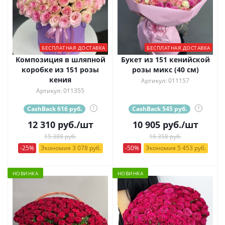
БЕСПЛАТНАЯ ДОСТАВКА
БЕСПЛАТНАЯ ДОСТАВКА
Композиция в шляпной
Букет из 151 кенийской
коробке из 151 розы
розы микс (40 см)
кения
Артикул: 011157
Артикул: 011355
CashBack 616 руб.
?
CashBack 545 руб.
?
12 310
руб.
/шт
10 905
руб.
/шт
15 388 руб.
16 358 руб.
-25%
Экономия 3 078 руб.
-50%
Экономия 5 453 руб.
НОВИНКА
НОВИНКА