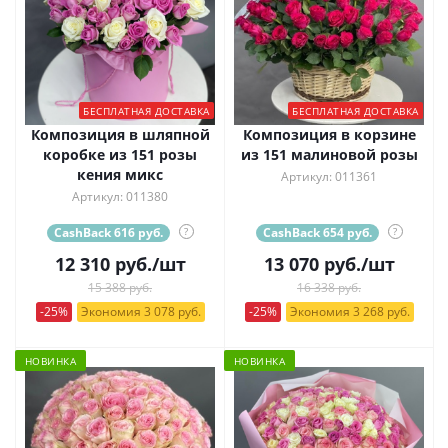
БЕСПЛАТНАЯ ДОСТАВКА
БЕСПЛАТНАЯ ДОСТАВКА
Композиция в шляпной
Композиция в корзине
коробке из 151 розы
из 151 малиновой розы
кения микс
Артикул: 011361
Артикул: 011380
CashBack 616 руб.
?
CashBack 654 руб.
?
12 310
руб.
/шт
13 070
руб.
/шт
15 388 руб.
16 338 руб.
-25%
Экономия 3 078 руб.
-25%
Экономия 3 268 руб.
НОВИНКА
НОВИНКА