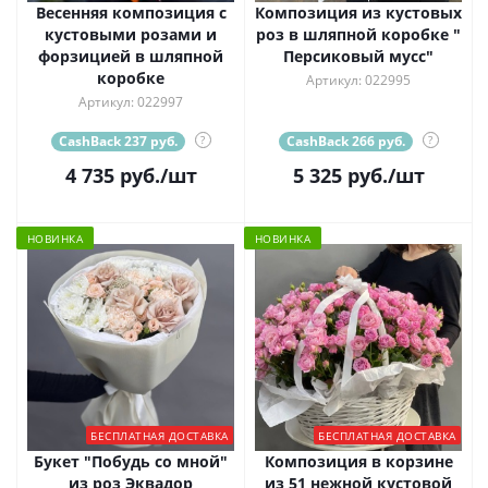
Весенняя композиция с
Композиция из кустовых
кустовыми розами и
роз в шляпной коробке "
форзицией в шляпной
Персиковый мусс"
коробке
Артикул: 022995
Артикул: 022997
CashBack 237 руб.
?
CashBack 266 руб.
?
4 735
руб.
/шт
5 325
руб.
/шт
НОВИНКА
НОВИНКА
БЕСПЛАТНАЯ ДОСТАВКА
БЕСПЛАТНАЯ ДОСТАВКА
Букет "Побудь со мной"
Композиция в корзине
из роз Эквадор
из 51 нежной кустовой