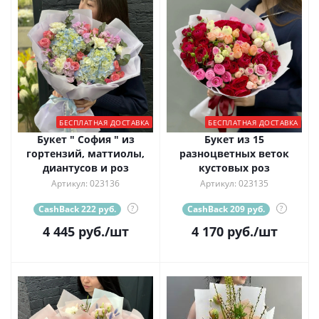
БЕСПЛАТНАЯ ДОСТАВКА
БЕСПЛАТНАЯ ДОСТАВКА
Букет " София " из
Букет из 15
гортензий, маттиолы,
разноцветных веток
диантусов и роз
кустовых роз
Артикул: 023136
Артикул: 023135
CashBack 222 руб.
?
CashBack 209 руб.
?
4 445
руб.
/шт
4 170
руб.
/шт