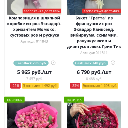
БЕСПЛАТНАЯ ДОСТАВКА
БЕСПЛАТНАЯ ДОСТАВКА
Композиция в шляпной
Букет "Гретта" из
коробке из роз Эквадор\.
французских роз
хризантем Момоко,
Эквадор Квиксенд,
кустовых роз и рускуса
вибирнума, скиммии,
ранункулюсов и
Артикул: 011843
диантусов люкс Грин Тик
Артикул: 011811
CashBack 298 руб.
?
CashBack 340 руб.
?
5 965
руб.
/шт
6 790
руб.
/шт
7 457 руб.
8 488 руб.
-25%
Экономия 1 492 руб.
-25%
Экономия 1 698 руб.
НОВИНКА
НОВИНКА