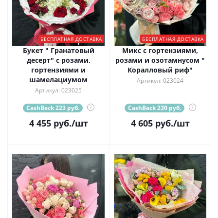
БЕСПЛАТНАЯ ДОСТАВКА
БЕСПЛАТНАЯ ДОСТАВКА
Букет " Гранатовый
Микс с гортензиями,
десерт" с розами,
розами и озотамнусом "
гортензиями и
Коралловый риф"
шамелациумом
Артикул: 023024
Артикул: 023025
CashBack 223 руб.
?
CashBack 230 руб.
?
4 455
руб.
/шт
4 605
руб.
/шт