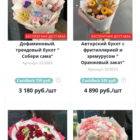
БЕСПЛАТНАЯ ДОСТАВКА
БЕСПЛАТНАЯ ДОСТАВКА
Дофаминовый,
Авторский букет с
трендовый букет "
фритиллярией и
Собери сама"
эремурусом "
Оранжевый закат"
Артикул: 023089
Артикул: 023033
CashBack 159 руб.
?
CashBack 245 руб.
?
3 180
руб.
/шт
4 890
руб.
/шт