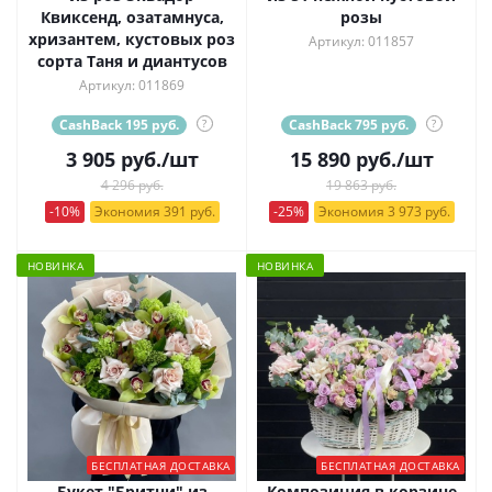
Квиксенд, озатамнуса,
розы
хризантем, кустовых роз
Артикул: 011857
сорта Таня и диантусов
Артикул: 011869
CashBack 195 руб.
?
CashBack 795 руб.
?
3 905
руб.
/шт
15 890
руб.
/шт
4 296 руб.
19 863 руб.
-10%
Экономия 391 руб.
-25%
Экономия 3 973 руб.
НОВИНКА
НОВИНКА
БЕСПЛАТНАЯ ДОСТАВКА
БЕСПЛАТНАЯ ДОСТАВКА
Букет "Бритни" из
Композиция в корзине