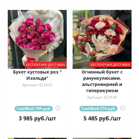
БЕСПЛАТНАЯ ДОСТАВКА
БЕСПЛАТНАЯ ДОСТАВКА
Букет кустовых роз "
Огненный букет с
Изольда"
ранункулюсами,
альстромерией и
Артикул: 023316
гиперикумом
Артикул: 023140
CashBack 199 руб.
?
CashBack 274 руб.
?
3 985
руб.
/шт
5 485
руб.
/шт