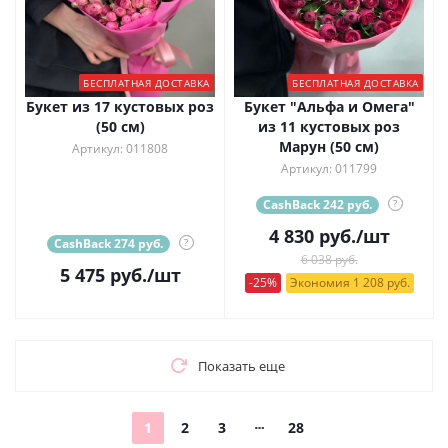
БЕСПЛАТНАЯ ДОСТАВКА
БЕСПЛАТНАЯ ДОСТАВКА
Букет из 17 кустовых роз
Букет "Альфа и Омега"
(50 см)
из 11 кустовых роз
Марун (50 см)
Артикул: 011808
Артикул: 011799
CashBack 242 руб.
?
4 830
руб.
/шт
CashBack 274 руб.
?
6 038 руб.
5 475
руб.
/шт
-25%
Экономия 1 208 руб.
Показать еще
1
2
3
28