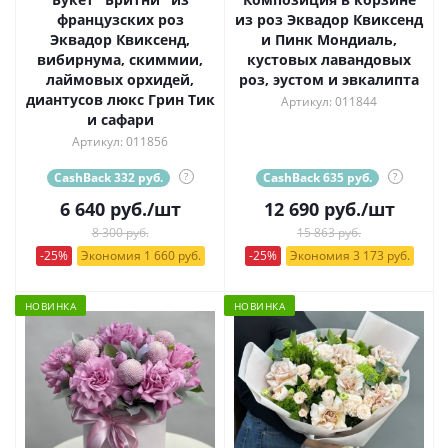
французских роз
из роз Эквадор Квиксенд
Эквадор Квиксенд,
и Пинк Мондиаль,
вибирнума, скиммии,
кустовых лавандовых
лаймовых орхидей,
роз, эустом и эвкалипта
диантусов люкс Грин Тик
Артикул: 011844
и сафари
Артикул: 011856
CashBack 332 руб.
?
CashBack 635 руб.
?
6 640
руб.
/шт
12 690
руб.
/шт
8 300 руб.
15 863 руб.
-25%
Экономия 1 660 руб.
-25%
Экономия 3 173 руб.
НОВИНКА
НОВИНКА