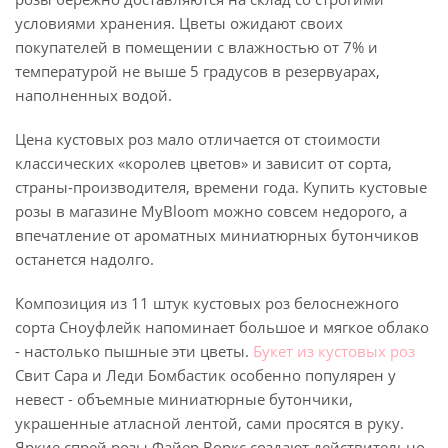
условиями хранения. Цветы ожидают своих
покупателей в помещении с влажностью от 7% и
температурой не выше 5 градусов в резервуарах,
наполненных водой.
Цена кустовых роз мало отличается от стоимости
классических «королев цветов» и зависит от сорта,
страны-производителя, времени года. Купить кустовые
розы в магазине MyBloom можно совсем недорого, а
впечатление от ароматных миниатюрных бутончиков
останется надолго.
Композиция из 11 штук кустовых роз белоснежного
сорта Сноуфлейк напоминает большое и мягкое облако
- настолько пышные эти цветы.
Букет из кустовых роз
Свит Сара и Леди Бомбастик особенно популярен у
невест - объемные миниатюрные бутончики,
украшенные атласной лентой, сами просятся в руку.
Яркие спрей розы Файер Воркс создают действительно