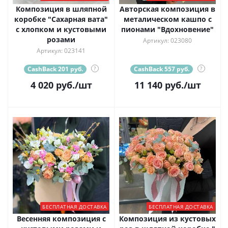
Композиция в шляпной
Авторская композиция в
коробке "Сахарная вата"
металическом кашпо с
с хлопком и кустовыми
пионами "Вдохновение"
розами
Артикул: 023080
Артикул: 023141
CashBack 201 руб.
?
CashBack 557 руб.
?
4 020
руб.
/шт
11 140
руб.
/шт
БЕСПЛАТНАЯ ДОСТАВКА
БЕСПЛАТНАЯ ДОСТАВКА
Весенняя композиция с
Композиция из кустовых