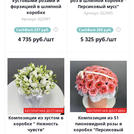
кустовыми розами и
роз в шляпной коробке "
форзицией в шляпной
Персиковый мусс"
коробке
Артикул: 022995
Артикул: 022997
CashBack 237 руб.
?
CashBack 266 руб.
?
4 735
руб.
/шт
5 325
руб.
/шт
БЕСПЛАТНАЯ ДОСТАВКА
БЕСПЛАТНАЯ ДОСТАВКА
Композиция из эустом в
Композиция из 51
коробке " Нежность
пионовидной розы в
чувств"
коробке "Персиковый