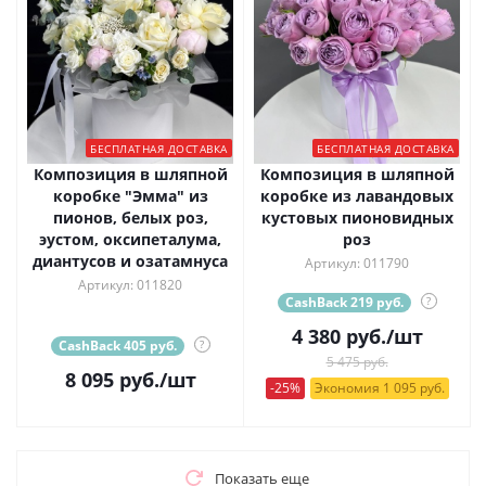
БЕСПЛАТНАЯ ДОСТАВКА
БЕСПЛАТНАЯ ДОСТАВКА
Композиция в шляпной
Композиция в шляпной
коробке "Эмма" из
коробке из лавандовых
пионов, белых роз,
кустовых пионовидных
эустом, оксипеталума,
роз
диантусов и озатамнуса
Артикул: 011790
Артикул: 011820
CashBack 219 руб.
?
4 380
руб.
/шт
CashBack 405 руб.
?
5 475 руб.
8 095
руб.
/шт
-25%
Экономия 1 095 руб.
Показать еще