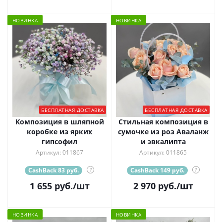
НОВИНКА
НОВИНКА
БЕСПЛАТНАЯ ДОСТАВКА
БЕСПЛАТНАЯ ДОСТАВКА
Композиция в шляпной
Стильная композиция в
коробке из ярких
сумочке из роз Аваланж
гипсофил
и эвкалипта
Артикул: 011867
Артикул: 011865
CashBack 83 руб.
?
CashBack 149 руб.
?
1 655
руб.
/шт
2 970
руб.
/шт
НОВИНКА
НОВИНКА