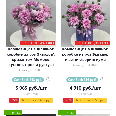
БЕСПЛАТНАЯ ДОСТАВКА
БЕСПЛАТНАЯ ДОСТАВКА
Композиция в шляпной
Композиция в шляпной
коробке из роз Эквадор\.
коробке из роз Эквадор
хризантем Момоко,
и веточек эрингиума
кустовых роз и рускуса
Артикул: 011841
Артикул: 011843
CashBack 298 руб.
?
CashBack 246 руб.
?
5 965
руб.
/шт
4 910
руб.
/шт
7 457 руб.
6 138 руб.
-25%
Экономия 1 492 руб.
-25%
Экономия 1 228 руб.
НОВИНКА
НОВИНКА