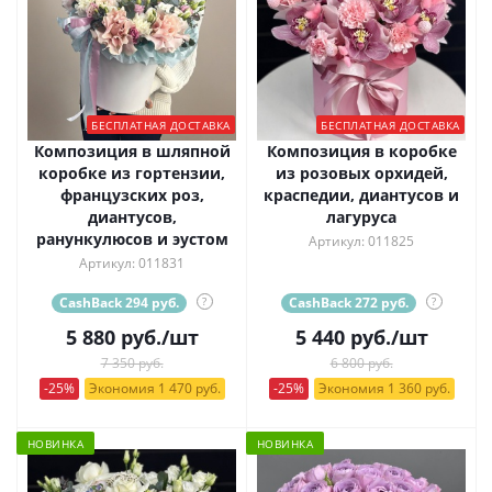
БЕСПЛАТНАЯ ДОСТАВКА
БЕСПЛАТНАЯ ДОСТАВКА
Композиция в шляпной
Композиция в коробке
коробке из гортензии,
из розовых орхидей,
французских роз,
краспедии, диантусов и
диантусов,
лагуруса
ранункулюсов и эустом
Артикул: 011825
Артикул: 011831
CashBack 294 руб.
?
CashBack 272 руб.
?
5 880
руб.
/шт
5 440
руб.
/шт
7 350 руб.
6 800 руб.
-25%
Экономия 1 470 руб.
-25%
Экономия 1 360 руб.
НОВИНКА
НОВИНКА