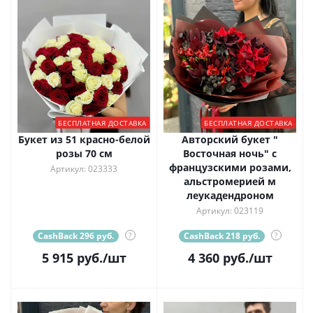
БЕСПЛАТНАЯ ДОСТАВКА
БЕСПЛАТНАЯ ДОСТАВКА
Букет из 51 красно-белой
Авторский букет "
розы 70 см
Восточная ночь" с
французскими розами,
Артикул: 023333
альстромерией м
леукадендроном
Артикул: 023119
CashBack 296 руб.
?
CashBack 218 руб.
?
5 915
руб.
/шт
4 360
руб.
/шт