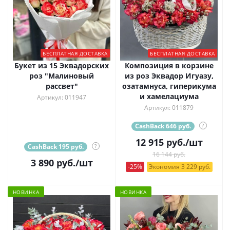
БЕСПЛАТНАЯ ДОСТАВКА
БЕСПЛАТНАЯ ДОСТАВКА
Букет из 15 Эквадорских
Композиция в корзине
роз "Малиновый
из роз Эквадор Игуазу,
рассвет"
озатамнуса, гиперикума
и хамелациума
Артикул: 011947
Артикул: 011879
CashBack 646 руб.
?
12 915
руб.
/шт
CashBack 195 руб.
?
16 144 руб.
3 890
руб.
/шт
-25%
Экономия 3 229 руб.
НОВИНКА
НОВИНКА