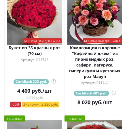
БЕСПЛАТНАЯ ДОСТАВКА
БЕСПЛАТНАЯ ДОСТАВКА
Букет из 35 красных роз
Композиция в корзине
(70 см)
"Кофейный джем" из
пионовидных роз,
Артикул: 011743
сафари, лагуруса,
гиперикума и кустовых
роз Марун
CashBack 223 руб.
?
Артикул: 011742
4 460
руб.
/шт
CashBack 401 руб.
?
6 690 руб.
8 020
руб.
/шт
-50%
Экономия 2 230 руб.
НОВИНКА
НОВИНКА