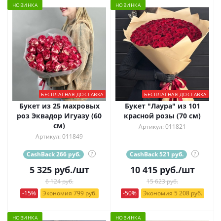
НОВИНКА
НОВИНКА
БЕСПЛАТНАЯ ДОСТАВКА
БЕСПЛАТНАЯ ДОСТАВКА
Букет из 25 махровых
Букет "Лаура" из 101
роз Эквадор Игуазу (60
красной розы (70 см)
см)
Артикул: 011821
Артикул: 011849
CashBack 266 руб.
?
CashBack 521 руб.
?
5 325
руб.
/шт
10 415
руб.
/шт
6 124 руб.
15 623 руб.
-15%
Экономия 799 руб.
-50%
Экономия 5 208 руб.
НОВИНКА
НОВИНКА