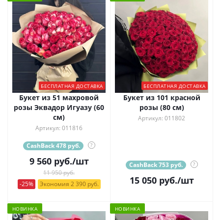
БЕСПЛАТНАЯ ДОСТАВКА
БЕСПЛАТНАЯ ДОСТАВКА
Букет из 51 махровой
Букет из 101 красной
розы Эквадор Игуазу (60
розы (80 см)
см)
Артикул: 011802
Артикул: 011816
CashBack 478 руб.
?
9 560
руб.
/шт
CashBack 753 руб.
?
11 950 руб.
15 050
руб.
/шт
-25%
Экономия 2 390 руб.
НОВИНКА
НОВИНКА