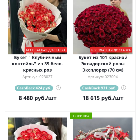
БЕСПЛАТНАЯ ДОСТАВКА
БЕСПЛАТНАЯ ДОСТАВКА
Букет " Клубничный
Букет из 101 красной
коктейль" из 35 бело-
Эквадорской розы
красных роз
Эксплорер (70 см)
Артикул: 023027
Артикул: 023004
CashBack 424 руб.
?
CashBack 931 руб.
?
8 480
руб.
/шт
18 615
руб.
/шт
НОВИНКА