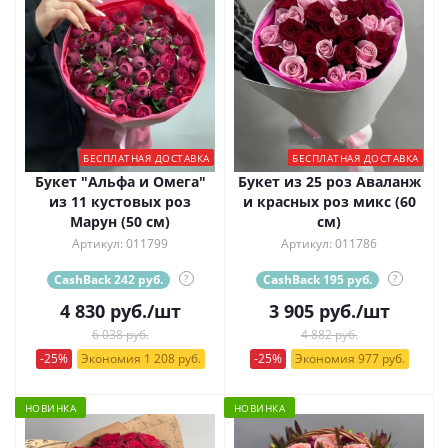
БЕСПЛАТНАЯ ДОСТАВКА
БЕСПЛАТНАЯ ДОСТАВКА
Букет "Альфа и Омега"
Букет из 25 роз Аваланж
из 11 кустовых роз
и красных роз микс (60
Марун (50 см)
см)
Артикул: 011799
Артикул: 011786
CashBack 242 руб.
?
CashBack 195 руб.
?
4 830
руб.
/шт
3 905
руб.
/шт
6 038 руб.
4 882 руб.
-25%
Экономия 1 208 руб.
-25%
Экономия 977 руб.
НОВИНКА
НОВИНКА