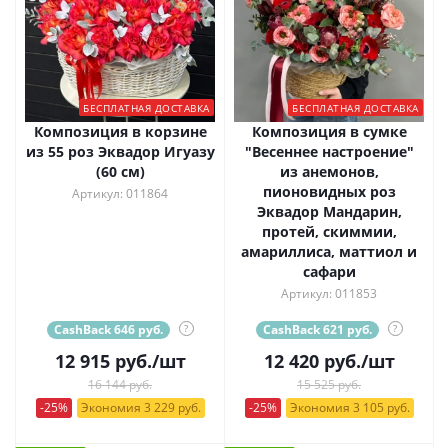
БЕСПЛАТНАЯ ДОСТАВКА
БЕСПЛАТНАЯ ДОСТАВКА
Композиция в корзине
Композиция в сумке
из 55 роз Эквадор Игуазу
"Весеннее настроение"
(60 см)
из анемонов,
пионовидных роз
Артикул: 011864
Эквадор Мандарин,
протей, скиммии,
амариллиса, маттиол и
сафари
Артикул: 011853
CashBack 646 руб.
?
CashBack 621 руб.
?
12 915
руб.
/шт
12 420
руб.
/шт
16 144 руб.
15 525 руб.
-25%
Экономия 3 229 руб.
-25%
Экономия 3 105 руб.