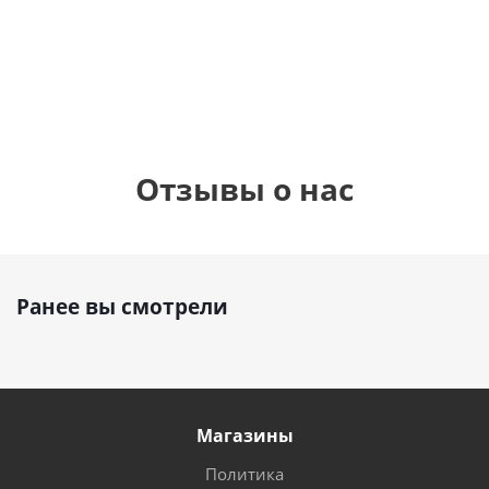
см)
1 330
895
1
руб.
895
руб.
руб.
Отзывы о нас
Ранее вы смотрели
Магазины
Политика