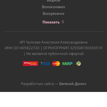
Волоколамск
Воскресенск
Показать
ИП Чулкова Анастасия Александровна
ИНН 331405822720 | ОГРН/ОГРНИП 325508100350519
| Не является публичной офертой
Разработчик сайта —
Евгений Донич