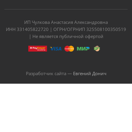
ИП Чулкова Анастасия Александровна
ИНН 331405822720 | ОГРН/ОГРНИП 325508100350519
| Не является публичной офертой
Разработчик сайта —
Евгений Донич