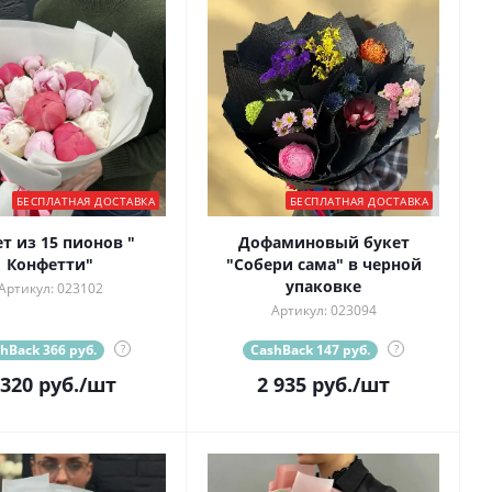
БЕСПЛАТНАЯ ДОСТАВКА
БЕСПЛАТНАЯ ДОСТАВКА
т из 15 пионов "
Дофаминовый букет
Конфетти"
"Собери сама" в черной
упаковке
Артикул: 023102
Артикул: 023094
hBack 366 руб.
?
CashBack 147 руб.
?
 320
руб.
/шт
2 935
руб.
/шт