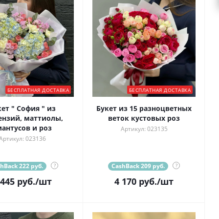
БЕСПЛАТНАЯ ДОСТАВКА
БЕСПЛАТНАЯ ДОСТАВКА
ет " София " из
Букет из 15 разноцветных
ензий, маттиолы,
веток кустовых роз
иантусов и роз
Артикул: 023135
Артикул: 023136
hBack 222 руб.
?
CashBack 209 руб.
?
 445
руб.
/шт
4 170
руб.
/шт