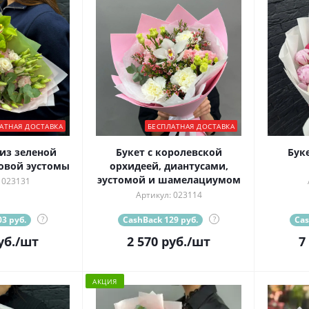
АТНАЯ ДОСТАВКА
БЕСПЛАТНАЯ ДОСТАВКА
из зеленой
Букет с королевской
Буке
овой эустомы
орхидеей, диантусами,
эустомой и шамелациумом
 023131
Артикул: 023114
3 руб.
?
CashBack 129 руб.
?
Cas
уб.
/шт
2 570
руб.
/шт
7
АКЦИЯ