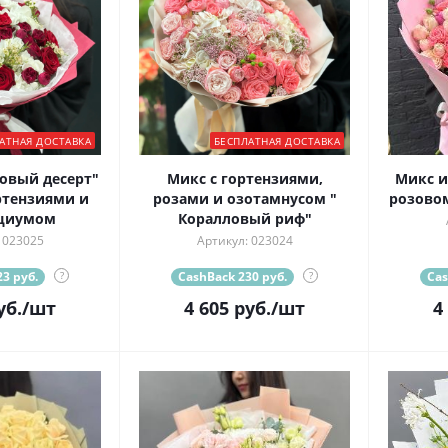
АТНАЯ ДОСТАВКА
БЕСПЛАТНАЯ ДОСТАВКА
товый десерт"
Микс с гортензиями,
Микс и
ртензиями и
розами и озотамнусом "
розовом
циумом
Коралловый риф"
 023025
Артикул: 023024
3 руб.
?
CashBack 230 руб.
?
Cas
уб.
/шт
4 605
руб.
/шт
4