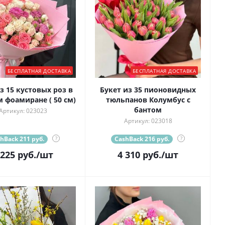
БЕСПЛАТНАЯ ДОСТАВКА
БЕСПЛАТНАЯ ДОСТАВКА
з 15 кустовых роз в
Букет из 35 пионовидных
 фоамиране ( 50 см)
тюльпанов Колумбус с
бантом
Артикул: 023023
Артикул: 023018
hBack 211 руб.
?
CashBack 216 руб.
?
 225
руб.
/шт
4 310
руб.
/шт