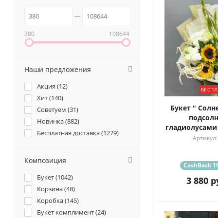
380
108644
Наши предложения
Акция (
12
)
БЕСПЛ
Хит (
140
)
Букет " Солн
Советуем (
31
)
подсолн
Новинка (
882
)
гладиолусами
Бесплатная доставка (
1279
)
Артикул:
Композиция
CashBack 19
Букет (
1042
)
3 880
р
Корзина (
48
)
Коробка (
145
)
Букет комплимент (
24
)