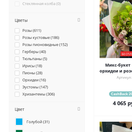
Стеклянная колба (
0
)
Цветы
Розы (
611
)
Розы кустовые (
186
)
Розы пионовидные (
152
)
Герберы (
40
)
БЕСПЛ
Тюльпаны (
5
)
Микс-букет 
Ирисы (
18
)
орхидеи и роз
Пионы (
28
)
Артикул:
Орхидеи (
16
)
Эустомы (
147
)
Хризантемы (
306
)
CashBack 20
Ромашки (
22
)
4 065
р
Ранункулюсы (
17
)
Цвет
Альстромерии (
85
)
Голубой (
31
)
Гортензии (
95
)
Лилии (
33
)