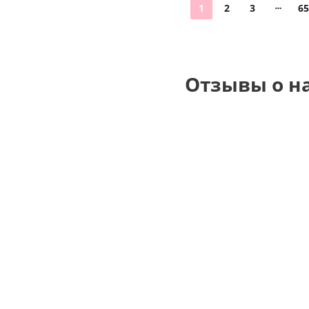
1
2
3
65
Отзывы о н