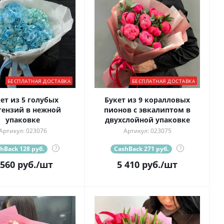
БЕСПЛАТНАЯ ДОСТАВКА
БЕСПЛАТНАЯ ДОСТАВКА
ет из 5 голубых
Букет из 9 коралловых
тензий в нежной
пионов с эвкалиптом в
упаковке
двухслойной упаковке
Артикул: 023076
Артикул: 023075
hBack 128 руб.
?
CashBack 271 руб.
?
 560
руб.
/шт
5 410
руб.
/шт