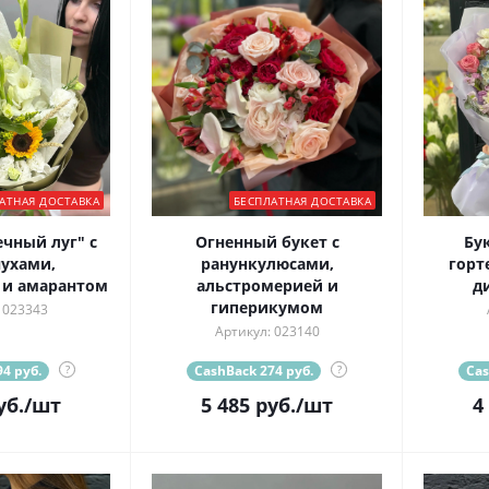
АТНАЯ ДОСТАВКА
БЕСПЛАТНАЯ ДОСТАВКА
ечный луг" с
Огненный букет с
Бук
ухами,
ранункулюсами,
горт
 и амарантом
альстромерией и
д
гиперикумом
 023343
Артикул: 023140
4 руб.
?
CashBack 274 руб.
?
Cas
уб.
/шт
5 485
руб.
/шт
4