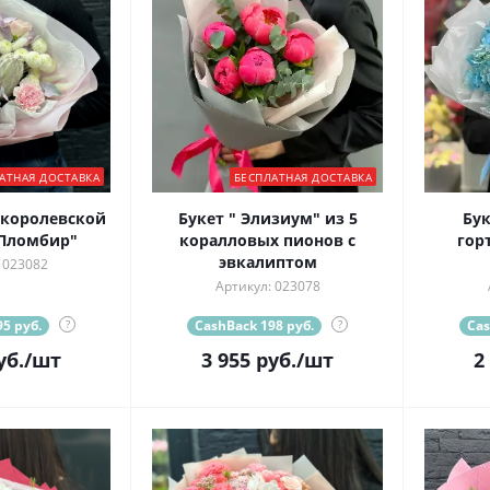
АТНАЯ ДОСТАВКА
БЕСПЛАТНАЯ ДОСТАВКА
 королевской
Букет " Элизиум" из 5
Бук
 Пломбир"
коралловых пионов с
гор
эвкалиптом
 023082
Артикул: 023078
5 руб.
?
CashBack 198 руб.
?
Cas
уб.
/шт
3 955
руб.
/шт
2