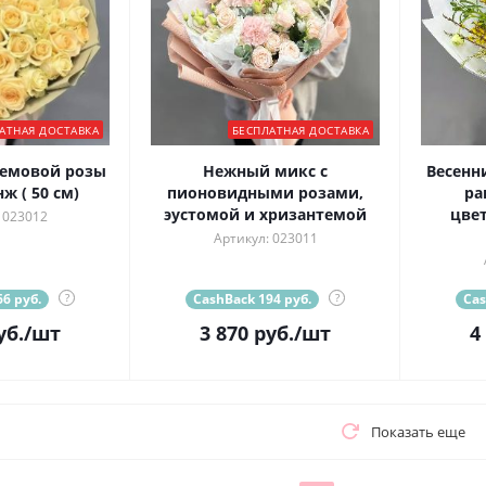
АТНАЯ ДОСТАВКА
БЕСПЛАТНАЯ ДОСТАВКА
ремовой розы
Нежный микс с
Весенн
ж ( 50 см)
пионовидными розами,
ра
эустомой и хризантемой
цве
 023012
Артикул: 023011
6 руб.
?
CashBack 194 руб.
?
Cas
уб.
/шт
3 870
руб.
/шт
4
Показать еще