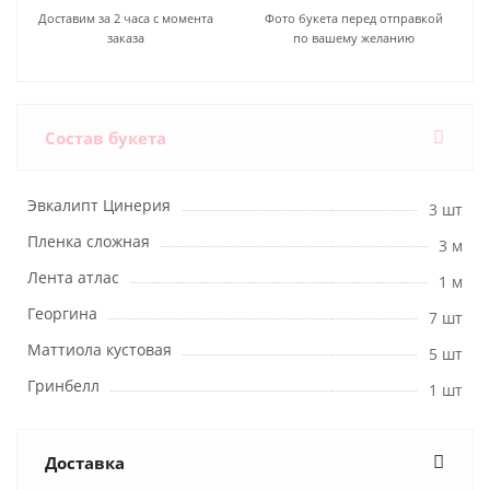
Доставим за 2 часа с момента
Фото букета перед отправкой
заказа
по вашему желанию
Состав букета
Эвкалипт Цинерия
3 шт
Пленка сложная
3 м
Лента атлас
1 м
Георгина
7 шт
Маттиола кустовая
5 шт
Гринбелл
1 шт
Доставка