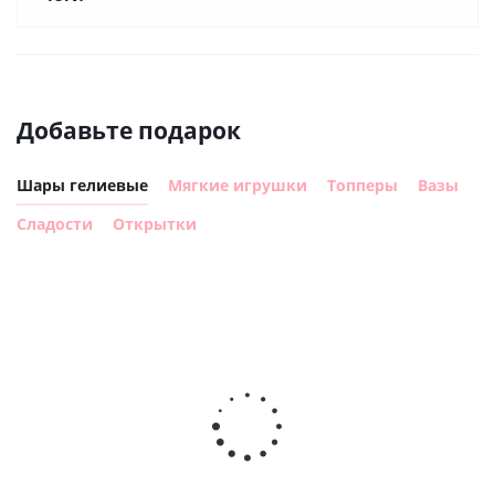
Добавьте подарок
Шары гелиевые
Мягкие игрушки
Топперы
Вазы
Сладости
Открытки
Шар с
Шар круг,
днем
счастливого
рождения,
Сердце розовое
дня
с
фольгированный
рождения
бабочками
шар с гелием (45
(45см)