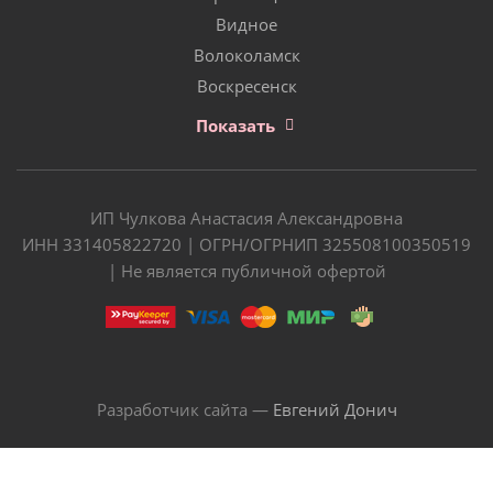
Видное
Волоколамск
Воскресенск
Показать
ИП Чулкова Анастасия Александровна
ИНН 331405822720 | ОГРН/ОГРНИП 325508100350519
| Не является публичной офертой
Разработчик сайта —
Евгений Донич