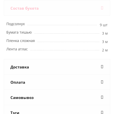
Состав букета
Подсолнух
9 шт
Бумага тишью
3 м
Пленка сложная
3 м
Лента атлас
2 м
Доставка
Оплата
Самовывоз
Тэги