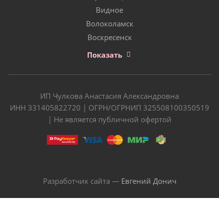
Видное
Волоколамск
Воскресенск
Показать
ИП Чулкова Анастасия Александровна
ИНН 331405822720 | ОГРН/ОГРНИП 325508100350519
| Не является публичной офертой
Разработчик сайта —
Евгений Донич