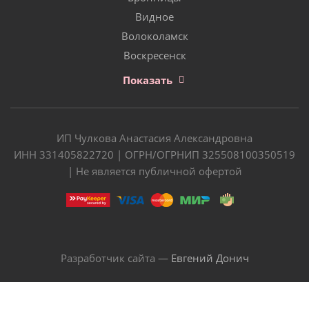
Видное
Волоколамск
Воскресенск
Показать
ИП Чулкова Анастасия Александровна
ИНН 331405822720 | ОГРН/ОГРНИП 325508100350519
| Не является публичной офертой
Разработчик сайта —
Евгений Донич