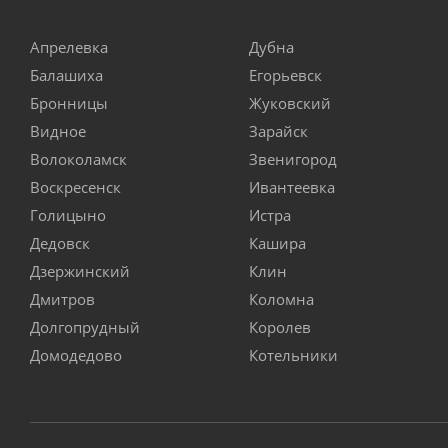
Апрелевка
Дубна
Балашиха
Егорьевск
Бронницы
Жуковский
Видное
Зарайск
Волоколамск
Звенигород
Воскресенск
Ивантеевка
Голицыно
Истра
Дедовск
Кашира
Дзержинский
Клин
Дмитров
Коломна
Долгопрудный
Королев
Домодедово
Котельники