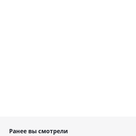
Шар
Шар
гелиевый
гелиевый
цифра 8
цифра 4
Сердце розовое
(40х102
(40х102
фольгированный
см)
см)
шар с гелием (45
см)
1 330
1 330
руб.
895
руб.
руб.
Ранее вы смотрели