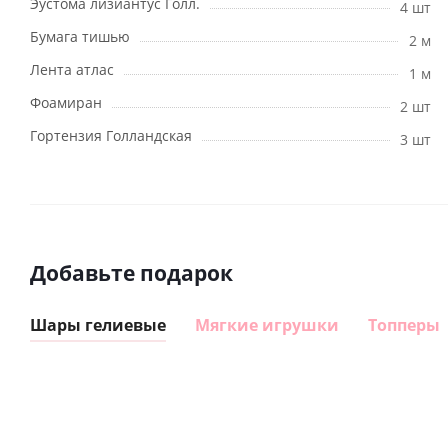
Эустома лизиантус Голл.
4 шт
Бумага тишью
2 м
Лента атлас
1 м
Фоамиран
2 шт
Гортензия Голландская
3 шт
Добавьте подарок
Шары гелиевые
Мягкие игрушки
Топперы