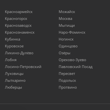
Красноармейск
Можайск
Красногорск
Москва
Краснозаводск
Мытищи
Краснознаменск
Наро-Фоминск
Кубинка
Ногинск
Куровское
Одинцово
Ликино-Дулёво
Озёры
Лобня
Орехово-Зуево
Лосино-Петровский
Павловский Посад
Луховицы
Пересвет
Лыткарино
Подольск
Люберцы
Протвино