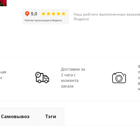
Наш рейтинг выполненных заказов
Яндексе
Ф
Доставим за
ная
2 часа с
 к
момента
заказа
Самовывоз
Тэги