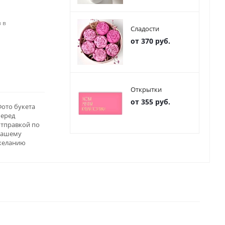
 в
Сладости
от 370 руб.
Открытки
от 355 руб.
ото букета
перед
отправкой по
вашему
желанию