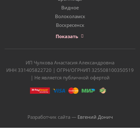
Видное
Волоколамск
Воскресенск
Показать
ИП Чулкова Анастасия Александровна
ИНН 331405822720 | ОГРН/ОГРНИП 325508100350519
| Не является публичной офертой
Разработчик сайта —
Евгений Донич