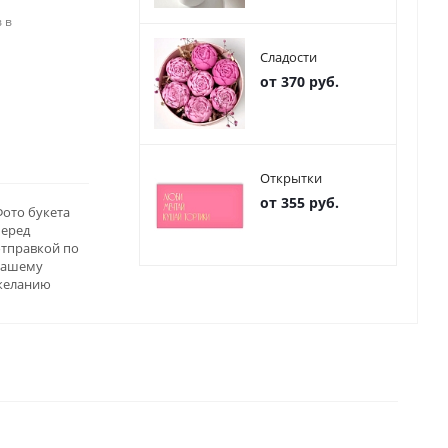
 в
Сладости
от 370 руб.
Открытки
от 355 руб.
ото букета
перед
отправкой по
вашему
желанию