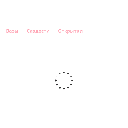
Вазы
Сладости
Открытки
Шар
Шар
Шар
Шар
гелиевый
гелиевый
гелиевый
Звезда - С
цифра 4
цифра 3
цифра 1
днем
(40х102
(40х102
(40х102
рождения
см)
см)
см)
(45 см)
1 330
1 330
1 330
895
руб.
руб.
руб.
руб.