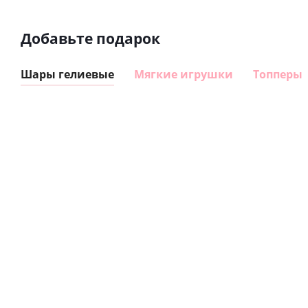
Добавьте подарок
Шары гелиевые
Мягкие игрушки
Топперы
Шар
Шар
сердце I
гелиевый
love you
цифра 8
(45 см)
Сердце розовое
(40х102
фольгированный
см)
шар с гелием (45
см)
895
1 330
руб.
руб.
895
руб.