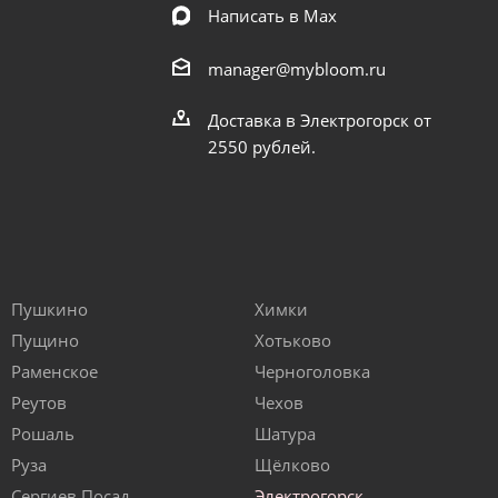
Написать в Мах
manager@mybloom.ru
Доставка в Электрогорск от
2550 рублей.
Пушкино
Химки
Пущино
Хотьково
Раменское
Черноголовка
Реутов
Чехов
Рошаль
Шатура
Руза
Щёлково
Сергиев Посад
Электрогорск