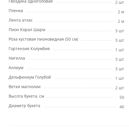
Гвоздика одноголовая
2 шт
Пленка
2 м
Лента атлас
2 м
Пион Корал Шарм
3 шт
Роза кустовая пионовидная (50 см)
3 шт
Гортензия Колумбия
1 шт
Нигелла
3 шт
Аллиум
3 шт
Дельфиниум Голубой
1 шт
Ветки магнолии
2 шт
Высота букета, см
50
Диаметр букета
40