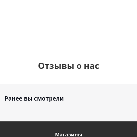
фольгированный
см)
см)
шар с гелием (45
см)
1 330
1 330
руб.
руб.
895
руб.
Отзывы о нас
Ранее вы смотрели
Магазины