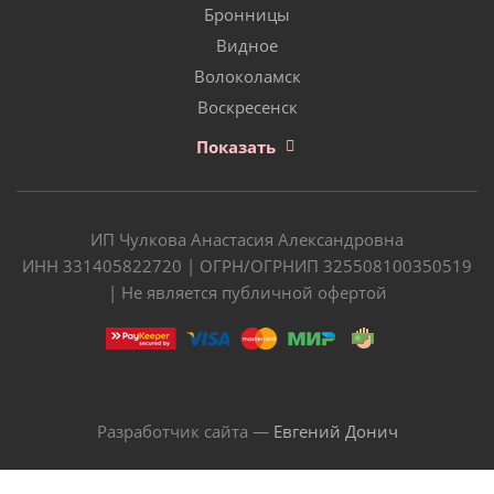
Бронницы
Видное
Волоколамск
Воскресенск
Показать
ИП Чулкова Анастасия Александровна
ИНН 331405822720 | ОГРН/ОГРНИП 325508100350519
| Не является публичной офертой
Разработчик сайта —
Евгений Донич