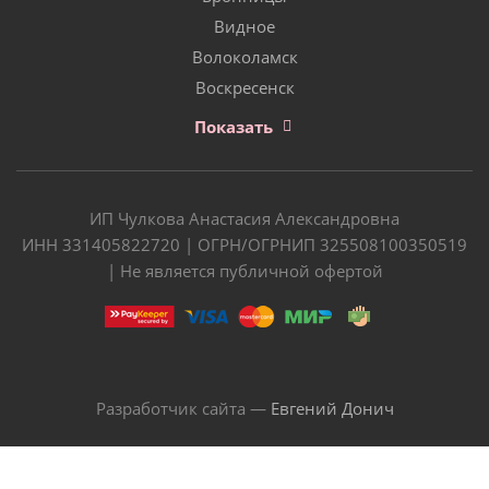
Видное
Волоколамск
Воскресенск
Показать
ИП Чулкова Анастасия Александровна
ИНН 331405822720 | ОГРН/ОГРНИП 325508100350519
| Не является публичной офертой
Разработчик сайта —
Евгений Донич