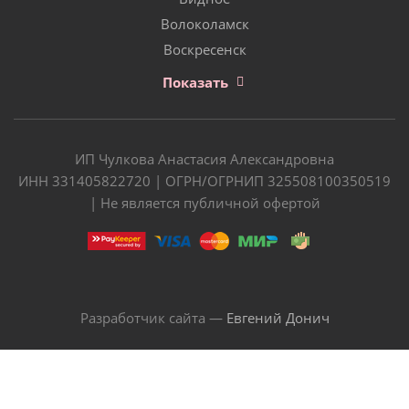
Волоколамск
Воскресенск
Показать
ИП Чулкова Анастасия Александровна
ИНН 331405822720 | ОГРН/ОГРНИП 325508100350519
| Не является публичной офертой
Разработчик сайта —
Евгений Донич