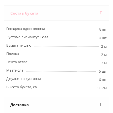
Состав букета
Гвоздика одноголовая
3 шт
Эустома лизиантус Голл.
4 шт
Бумага тишью
2 м
Пленка
2 м
Лента атлас
2 м
Маттиола
5 шт
Джульетта кустовая
6 шт
Высота букета, см
50 см
Доставка