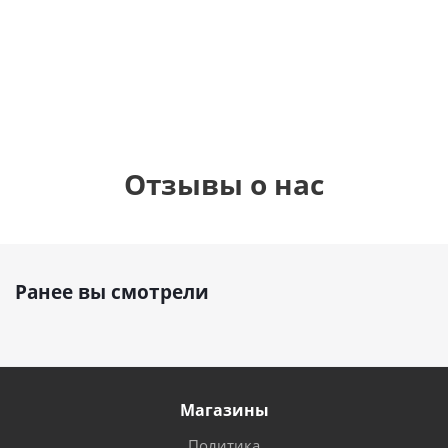
900
900
руб.
руб.
900
руб.
8
Отзывы о нас
Ранее вы смотрели
Магазины
Политика