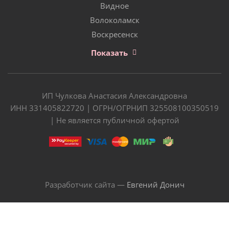
Видное
Волоколамск
Воскресенск
Показать
ИП Чулкова Анастасия Александровна
ИНН 331405822720 | ОГРН/ОГРНИП 325508100350519
| Не является публичной офертой
Разработчик сайта —
Евгений Донич