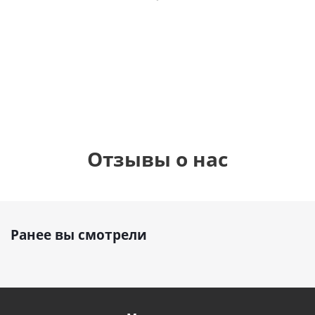
фольгированный
рождения
бабочками
шар с гелием (45
(45см)
см)
900
руб.
900
руб.
895
руб.
Отзывы о нас
Ранее вы смотрели