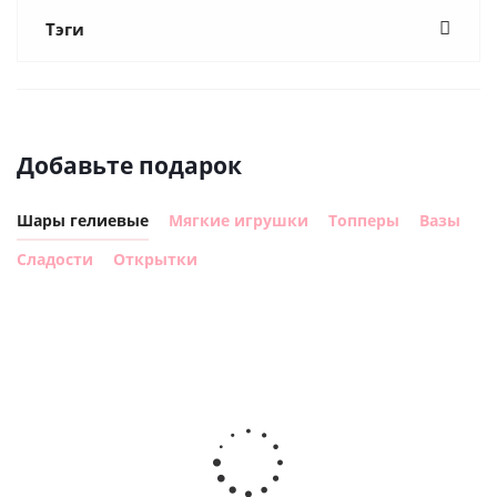
Тэги
Добавьте подарок
Шары гелиевые
Мягкие игрушки
Топперы
Вазы
Сладости
Открытки
Шар с
Шар круг,
днем
счастливого
рождения,
Сердце розовое
дня
с