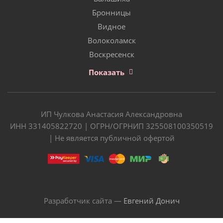
Бронницы
Видное
Волоколамск
Воскресенск
Показать
ИП Чулкова Анастасия Александровна
ИНН 331405822720 | ОГРН/ОГРНИП 325508100350519
| Не является публичной офертой
Разработчик сайта —
Евгений Донич